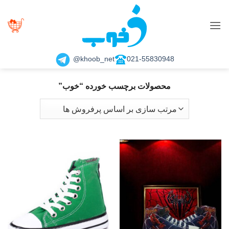
Ski
t
conten
khoob_net@
021-55830948
محصولات برچسب خورده “خوب”