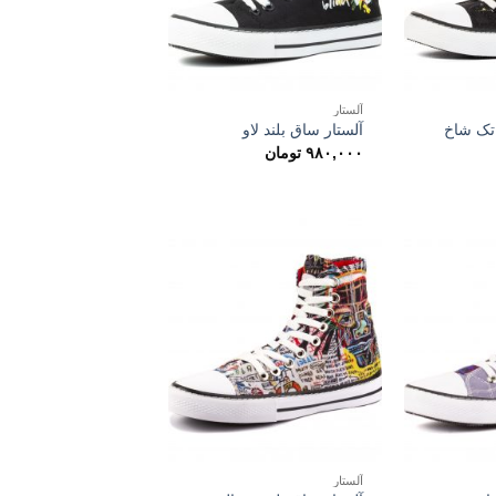
آلستار
 تک شاخ
آلستار ساق بلند لاو
۹۸۰,۰۰۰
تومان
آلستار