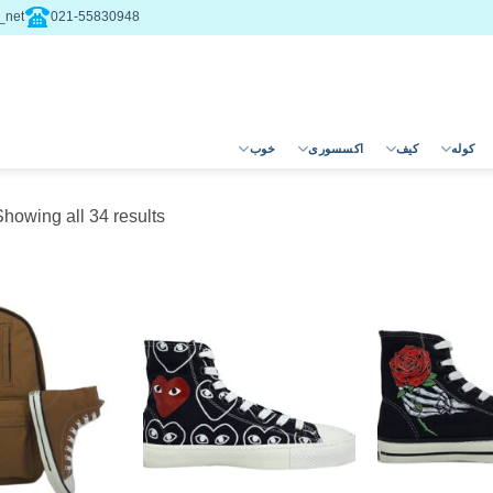
net@
021-55830948
کوله
کیف
اکسسوری
خوب
Showing all 34 results