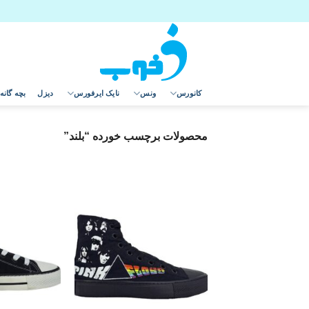
Ski
t
conten
کانورس
ونس
نایک ایرفورس
دیزل
بچه گانه
محصولات برچسب خورده “بلند”