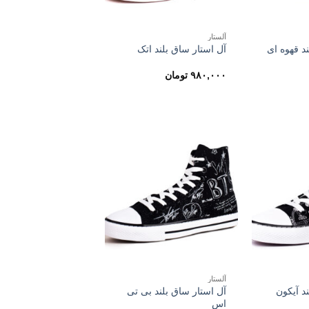
آلستار
د قهوه ای
آل استار ساق بلند اتک
۹۸۰,۰۰۰
تومان
آلستار
آل استار ساق بلند بی تی
د آیکون
اس