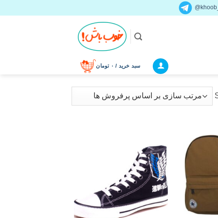
khoob_
سبد خرید /
۰
تومان
Sorted
by
latest